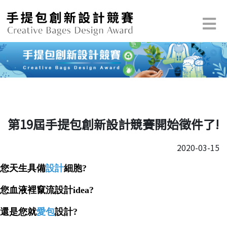
第19屆手提包創新設計競賽開始徵件了!
2020-03-15
您天生具備
設計
細胞?
您血液裡竄流設計idea?
還是您就
愛包
設計?